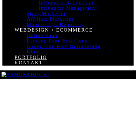
Influencer Kampagnen
Influencer Management
Story Marketing
Affiliate Marketing
Monitoring / Reporting
WEBDESIGN + ECOMMERCE
Online Shop
Landing Page Erstellung
Conversion Rate Optimierung
Blog
PORTFOLIO
KONTAKT