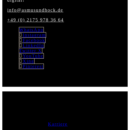
digital!
info@asmusundhock.de
+49 (0) 2175 978 36 64
WhatsApp
Instagram
Facebook
LinkedIn
Twitter X
YouTube
Xing
Pinterest
AGENTUR FÜR PR | KOMMUNIKATION |
DIGITALES MARKETING
BERLIN
We’re hiring! ->
Karriere