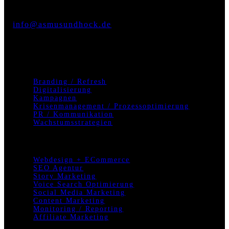
KONTAKT
info@asmusundhock.de
Mo. – Fr. 10 Uhr – 18 Uhr
Termine nach Vereinbarung
STRATEGISCHE KONZEPTION
Branding / Refresh
Digitalisierung
Kampagnen
Krisenmanagement / Prozessoptimierung
PR / Kommunikation
Wachstumsstrategien
DIGITALES MARKETING
Webdesign + ECommerce
SEO Agentur
Story Marketing
Voice Search Optimierung
Social Media Marketing
Content Marketing
Monitoring / Reporting
Affiliate Marketing