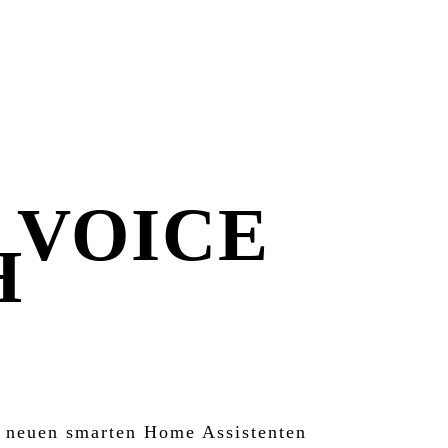
JETZT
 VOICE
H
v neuen smarten Home Assistenten