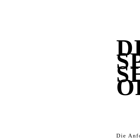
D
S
S
O
WIE 
SEO 
Die Anf