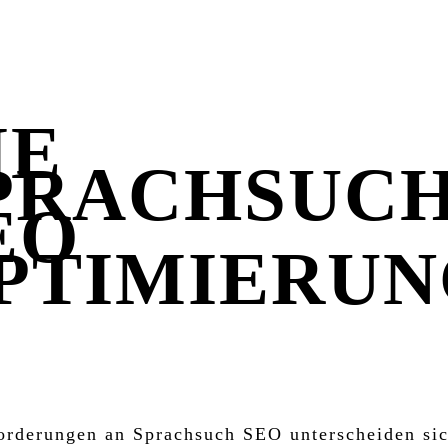
IE
PRACHSUC
EO
PTIMIERUN
WIR IHRE WEBSITE FÜR SPRA
OPTIMIEREN
orderungen an Sprachsuch SEO unterscheiden sic