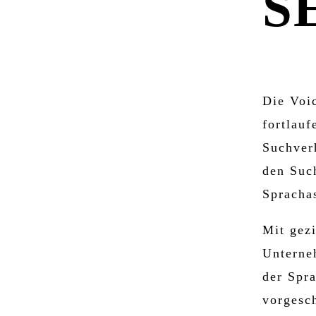
S
RAIS
Die Voi
fortlauf
Suchver
den Such
Spracha
Mit gez
Unterneh
der Spr
vorgesc